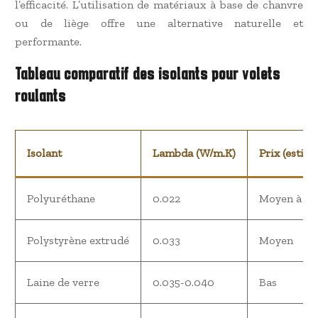
l’efficacité. L’utilisation de matériaux à base de chanvre
ou de liège offre une alternative naturelle et
performante.
Tableau comparatif des isolants pour volets
roulants
Isolant
Lambda (W/m.K)
Prix (estim
Polyuréthane
0.022
Moyen à Él
Polystyrène extrudé
0.033
Moyen
Laine de verre
0.035-0.040
Bas