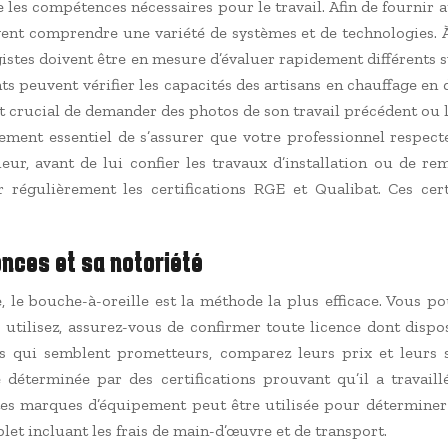
 les compétences nécessaires pour le travail. Afin de fournir a
vent comprendre une variété de systèmes et de technologies. 
agistes doivent être en mesure d’évaluer rapidement différent
ents peuvent vérifier les capacités des artisans en chauffage e
st crucial de demander des photos de son travail précédent ou
 également essentiel de s’assurer que votre professionnel resp
ur, avant de lui confier les travaux d’installation ou de r
ier régulièrement les certifications RGE et Qualibat. Ces ce
ences et sa notoriété
 le bouche-à-oreille est la méthode la plus efficace. Vous po
tilisez, assurez-vous de confirmer toute licence dont dispo
s qui semblent prometteurs, comparez leurs prix et leurs se
 déterminée par des certifications prouvant qu’il a travaill
tes marques d’équipement peut être utilisée pour déterminer 
t incluant les frais de main-d’œuvre et de transport.