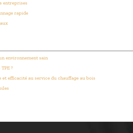
s entreprises
annage rapide
vaux
r un environnement sain
 TPE ?
et efficacité au service du chauffage au bois
biles