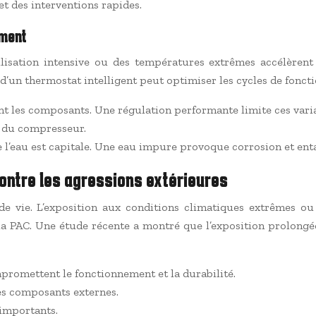
t des interventions rapides.
ement
tilisation intensive ou des températures extrêmes accélèren
n d’un thermostat intelligent peut optimiser les cycles de fon
nt les composants. Une régulation performante limite ces varia
e du compresseur.
 l’eau est capitale. Une eau impure provoque corrosion et ent
ontre les agressions extérieures
e vie. L’exposition aux conditions climatiques extrêmes ou 
 la PAC. Une étude récente a montré que l’exposition prolong
promettent le fonctionnement et la durabilité.
es composants externes.
importants.