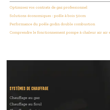
Optimisez vos contrats de gaz professionnel
Solutions économiques : poêle à bois 50cm
Performance du poêle godin double combustion
Comprendre le fonctionnement pompe à chaleur air air e
SYSTÈMES DE CHAUFFAGE
Chauffage au gaz
Chauffage au fioul