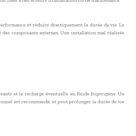
t liées à des erreurs d’installation ou de maintenance.
erformance et réduire drastiquement la durée de vie. Le
é des composants externes. Une installation mal réalisée
osants et la recharge éventuelle en fluide frigorigène. Un
onnel est recommandé, et peut prolonger la durée de vie