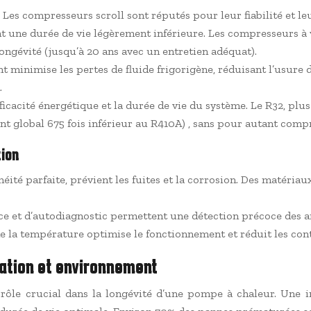
 Les compresseurs scroll sont réputés pour leur fiabilité et le
ont une durée de vie légèrement inférieure. Les compresseurs à 
longévité (jusqu’à 20 ans avec un entretien adéquat).
 minimise les pertes de fluide frigorigène, réduisant l’usu
.
fficacité énergétique et la durée de vie du système. Le R32, pl
 global 675 fois inférieur au R410A) , sans pour autant comp
tion
ité parfaite, prévient les fuites et la corrosion. Des matériau
ce et d’autodiagnostic permettent une détection précoce des an
de la température optimise le fonctionnement et réduit les con
isation et environnement
un rôle crucial dans la longévité d’une pompe à chaleur. Une i