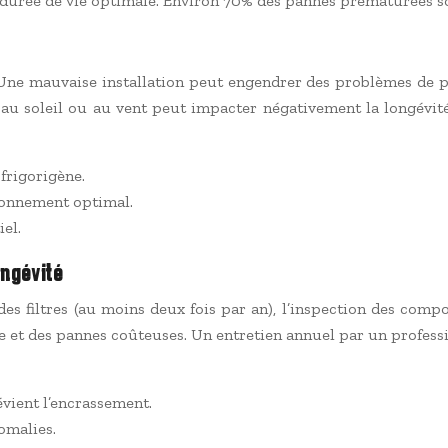
 durée de vie optimale. Environ 70% des pannes prématurées son
Une mauvaise installation peut engendrer des problèmes de p
e au soleil ou au vent peut impacter négativement la longévit
 frigorigène.
ionnement optimal.
el.
ongévité
 des filtres (au moins deux fois par an), l’inspection des comp
 et des pannes coûteuses. Un entretien annuel par un professi
évient l’encrassement.
omalies.