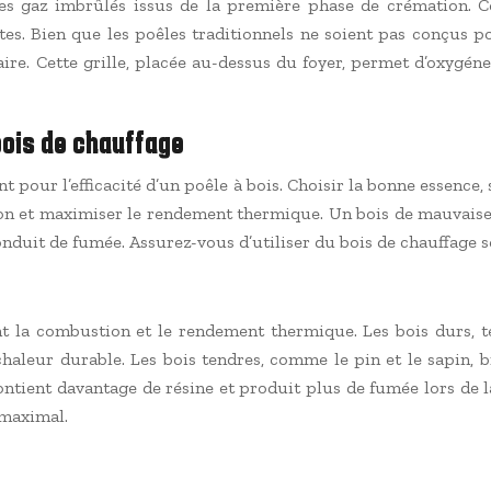
les gaz imbrûlés issus de la première phase de crémation. C
es. Bien que les poêles traditionnels ne soient pas conçus po
re. Cette grille, placée au-dessus du foyer, permet d’oxygéner
 bois de chauffage
t pour l’efficacité d’un poêle à bois. Choisir la bonne essenc
ion et maximiser le rendement thermique. Un bois de mauvais
duit de fumée. Assurez-vous d’utiliser du bois de chauffage s
t la combustion et le rendement thermique. Les bois durs, tel
chaleur durable. Les bois tendres, comme le pin et le sapin,
 contient davantage de résine et produit plus de fumée lors de l
 maximal.