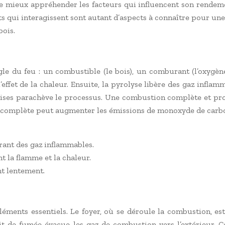
mieux appréhender les facteurs qui influencent son rendement 
s qui interagissent sont autant d’aspects à connaître pour une
ois.
le du feu : un combustible (le bois), un comburant (l’oxygèn
l’effet de la chaleur. Ensuite, la pyrolyse libère des gaz infl
braises parachève le processus. Une combustion complète et 
ncomplète peut augmenter les émissions de monoxyde de carb
ant des gaz inflammables.
t la flamme et la chaleur.
nt lentement.
léments essentiels. Le foyer, où se déroule la combustion, es
duit de fumée évacue les gaz de combustion vers l’extérieur. C