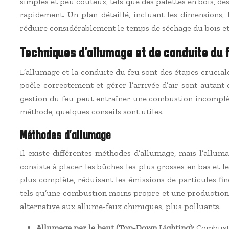
simples et peu coûteux, tels que des palettes en bois, des
rapidement. Un plan détaillé, incluant les dimensions,
réduire considérablement le temps de séchage du bois et
Techniques d’allumage et de conduite du 
L’allumage et la conduite du feu sont des étapes cruci
poêle correctement et gérer l’arrivée d’air sont auta
gestion du feu peut entraîner une combustion incomplè
méthode, quelques conseils sont utiles.
Méthodes d’allumage
Il existe différentes méthodes d’allumage, mais l’al
consiste à placer les bûches les plus grosses en bas et
plus complète, réduisant les émissions de particules fi
tels qu’une combustion moins propre et une production de
alternative aux allume-feux chimiques, plus polluants.
Allumage par le haut (Top-Down Lighting):
Combusti