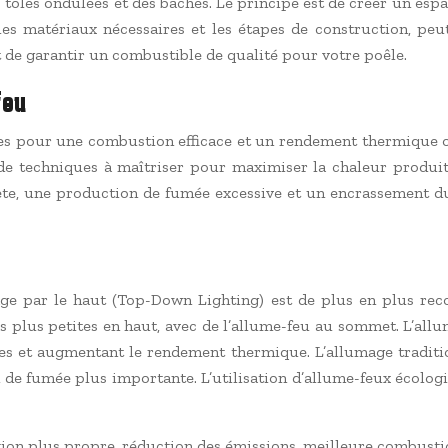
 tôles ondulées et des bâches. Le principe est de créer un espac
 les matériaux nécessaires et les étapes de construction, peu
 de garantir un combustible de qualité pour votre poêle.
feu
ales pour une combustion efficace et un rendement thermique o
nt de techniques à maîtriser pour maximiser la chaleur produ
te, une production de fumée excessive et un encrassement du 
lumage par le haut (Top-Down Lighting) est de plus en plus 
 les plus petites en haut, avec de l’allume-feu au sommet. L’a
nes et augmentant le rendement thermique. L’allumage tradition
 fumée plus importante. L’utilisation d’allume-feux écologique
on plus propre, réduction des émissions, meilleure combusti