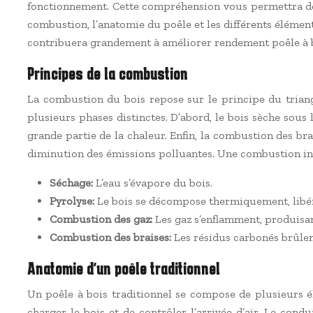
fonctionnement. Cette compréhension vous permettra de 
combustion, l’anatomie du poêle et les différents élément
contribuera grandement à améliorer rendement poêle à b
Principes de la combustion
La combustion du bois repose sur le principe du triang
plusieurs phases distinctes. D’abord, le bois sèche sous 
grande partie de la chaleur. Enfin, la combustion des 
diminution des émissions polluantes. Une combustion i
Séchage:
L’eau s’évapore du bois.
Pyrolyse:
Le bois se décompose thermiquement, libér
Combustion des gaz:
Les gaz s’enflamment, produisan
Combustion des braises:
Les résidus carbonés brûle
Anatomie d’un poêle traditionnel
Un poêle à bois traditionnel se compose de plusieurs é
charger le bois et de contrôler l’arrivée d’air. Le con