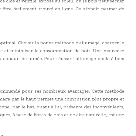
e clos et ventilé, exposé au soleil, où le bois peut sécher
t être facilement trouvé en ligne. Ce séchoir permet de
ptimal. Choisir la bonne méthode d’allumage, charger le
ite et minimiser la consommation de bois. Une mauvaise
conduit de fumée. Pour réussir l’allumage poêle à bois
recommandé pour ses nombreux avantages. Cette méthode
llumage par le haut permet une combustion plus propre et
nel par le bas, quant à lui, présente des inconvénients,
s, à base de fibres de bois et de cire naturelle, est une
on.