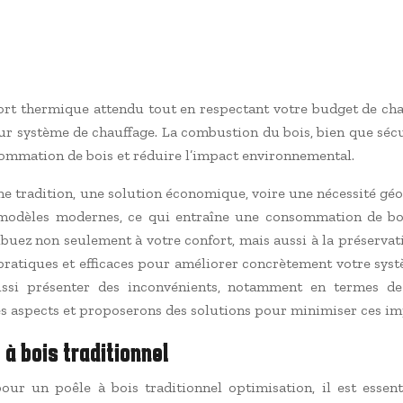
fort thermique attendu tout en respectant votre budget de chau
ur système de chauffage. La combustion du bois, bien que séc
ommation de bois et réduire l’impact environnemental.
e tradition, une solution économique, voire une nécessité géo
des modèles modernes, ce qui entraîne une consommation de b
ibuez non seulement à votre confort, mais aussi à la préservat
ratiques et efficaces pour améliorer concrètement votre systè
ussi présenter des inconvénients, notamment en termes de
 aspects et proposerons des solutions pour minimiser ces imp
à bois traditionnel
pour un poêle à bois traditionnel optimisation, il est esse